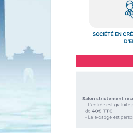
SOCIÉTÉ EN CR
D’E
-
Salon strictement rés
- L’entrée est gratuite 
de
40€ TTC
- Le e-badge est person